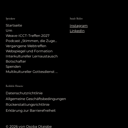
Speisekarte
Soziale Medien
Startseite
Instagram
Um
LinkedIn
Weave-ICCT-Treffen 2027
Podcast „Stimmen, die Zugehörigkeit prägen“
Vergangene Webtreffen
Webspiegel und Formation
Interkultureller Lernaustausch
Botschafter
Spenden
Multikultureller Gottesdienst zur Himmelfahrt
Rechtliche Hinweise
Datenschutzrichtlinie
Allgemeine Geschäftsbedingungen
Rückerstattungsrichtlinie
Erklärung zur Barrierefreiheit
© 2026 von Osoba Otaigbe