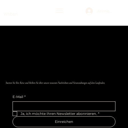
Anmelden
Weben
Starten Sie Ihre Reise und bleiben Sie über unsere neuesten Nachrichten und Veranstaltungen auf dem Laufenden.
E-Mail
*
Ja, ich möchte Ihren Newsletter abonnieren.
*
Einreichen