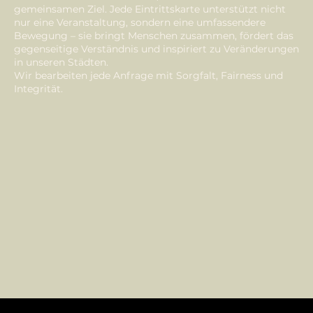
gemeinsamen Ziel. Jede Eintrittskarte unterstützt nicht
nur eine Veranstaltung, sondern eine umfassendere
Bewegung – sie bringt Menschen zusammen, fördert das
gegenseitige Verständnis und inspiriert zu Veränderungen
in unseren Städten.
Wir bearbeiten jede Anfrage mit Sorgfalt, Fairness und
Integrität.