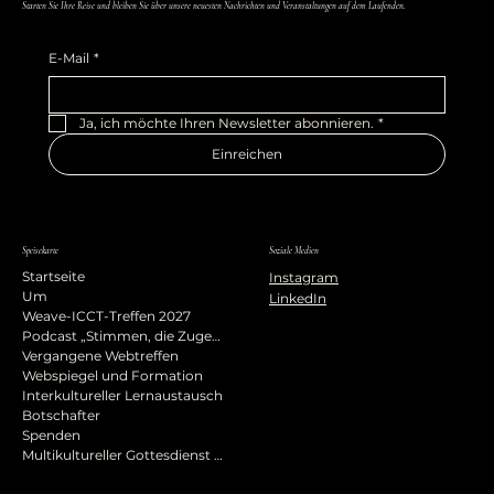
Starten Sie Ihre Reise und bleiben Sie über unsere neuesten Nachrichten und Veranstaltungen auf dem Laufenden.
E-Mail
*
Ja, ich möchte Ihren Newsletter abonnieren.
*
Einreichen
Speisekarte
Soziale Medien
Startseite
Instagram
Um
LinkedIn
Weave-ICCT-Treffen 2027
Podcast „Stimmen, die Zugehörigkeit prägen“
Vergangene Webtreffen
Webspiegel und Formation
Interkultureller Lernaustausch
Botschafter
Spenden
Multikultureller Gottesdienst zur Himmelfahrt