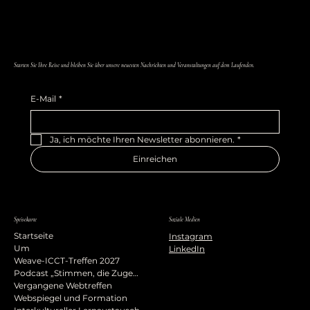
Starten Sie Ihre Reise und bleiben Sie über unsere neuesten Nachrichten und Veranstaltungen auf dem Laufenden.
E-Mail
*
Ja, ich möchte Ihren Newsletter abonnieren.
*
Einreichen
Speisekarte
Soziale Medien
Startseite
Instagram
Um
LinkedIn
Weave-ICCT-Treffen 2027
Podcast „Stimmen, die Zugehörigkeit prägen“
Vergangene Webtreffen
Webspiegel und Formation