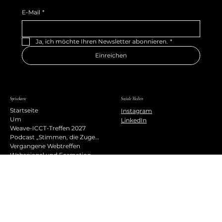
E-Mail
*
Ja, ich möchte Ihren Newsletter abonnieren.
*
Einreichen
Speisekarte
Soziale Medien
Startseite
Instagram
Um
LinkedIn
Weave-ICCT-Treffen 2027
Podcast „Stimmen, die Zugehörigkeit prägen“
Vergangene Webtreffen
Webspiegel und Formation
Interkultureller Lernaustausch
Botschafter
Spenden
Multikultureller Gottesdienst zur Himmelfahrt
Rechtliche Hinweise