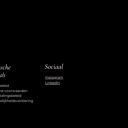
Sociaal
ische
a's
Instagram
LinkedIn
beleid
ne voorwaarden
talingsbeleid
lijkheidsverklaring