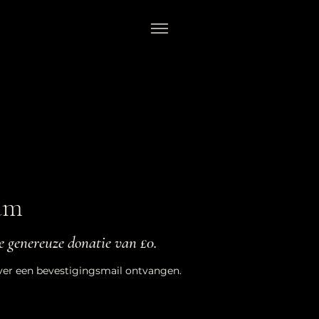
am
e genereuze donatie van £0.
over een bevestigingsmail ontvangen.