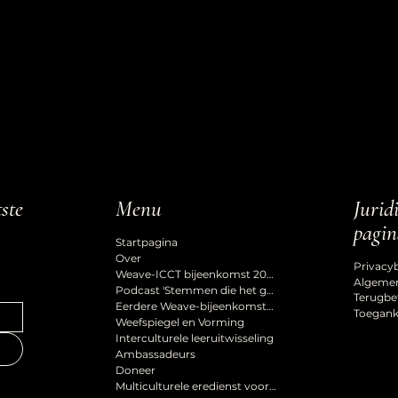
Jurid
tste
Menu
pagin
Startpagina
Over
Privacy
Weave-ICCT bijeenkomst 2027
Algeme
Podcast 'Stemmen die het gevoel van erbij horen vormgeven'
Terugbe
Eerdere Weave-bijeenkomsten
Toeganke
Weefspiegel en Vorming
Interculturele leeruitwisseling
Ambassadeurs
Doneer
Multiculturele eredienst voor de Hemelvaart